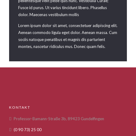
pellentesque velit pede quis nunc. Vestibulia Curae;
Fusce id purus. Ut varius tincidunt libero. Phasellus
dolor. Maecenas vestibulum mollis
Lorem ipsum dolor sit amet, consectetuer adipiscing elit.
Aenean commodo ligula eget dolor. Aenean massa. Cum
sociis natoque penatibus et magnis dis parturient
montes, nascetur ridiculus mus. Donec quam felis.
KONTAKT
Professor-Bamann-Straße 3b, 89423 Gundelfingen
(0 90 73) 25 00