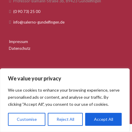
Professor-Bamann-Straße 3b, 89423 Gundelfingen
(0 90 73) 25 00
info@salerno-gundelfingen.de
Impressum
Datenschutz
We value your privacy
We use cookies to enhance your browsing experience, serve
Startseite
Über uns
Speisekarte
personalised ads or content, and analyse our traffic. By
Feiern und Anlässe
Bilder
Kontakt
clicking "Accept All", you consent to our use of cookies.
Salerno Gundelfingen. 2020 © Webentwicklung durch die
GSMB Agency GmbH
Customise
Reject All
Accept All