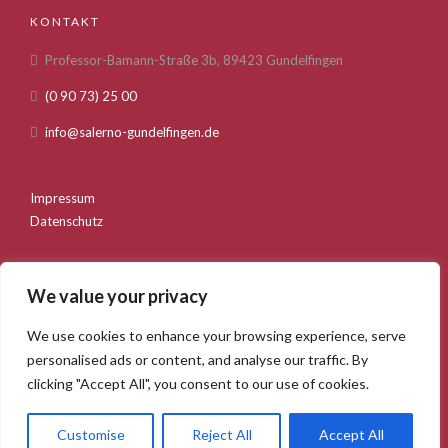
KONTAKT
Professor-Bamann-Straße 3b, 89423 Gundelfingen
(0 90 73) 25 00
info@salerno-gundelfingen.de
Impressum
Datenschutz
We value your privacy
We use cookies to enhance your browsing experience, serve
personalised ads or content, and analyse our traffic. By
Startseite
Über uns
Speisekarte
clicking "Accept All", you consent to our use of cookies.
Feiern und Anlässe
Bilder
Kontakt
Salerno Gundelfingen. 2020 © Webentwicklung durch die
Customise
Reject All
Accept All
GSMB Agency GmbH